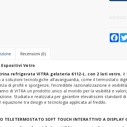
Fac
izione
Recensioni (0)
i
Espositivi
Vetro
trina refrigerata VITRA gelateria 6112-L
,
con 2 lati vetro
, è
 a soluzioni tecnologiche all’avanguardia, come il termostato digi
nza di profili e sporgenze, l’incredibile razionalizzazione e visibilità
nno di VITRA un prodotto unico al mondo per la visibilità e valor
zione. Studiata e realizzata per garantire elevatissimi standard 
r equazione tra design e tecnologia applicata al freddo.
O TELETERMOSTATO SOFT TOUCH INTERATTIVO A DISPLAY 