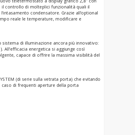
 nuovo teletermostato a display grafico 2,8” con
 controllo di molteplici funzionalità quali il
e l’intasamento condensatore. Grazie all’optional
empo reale le temperature, modificare e
vo sistema di illuminazione ancora più innovativo:
. All’efficacia energetica si aggiunge così
lgente, capace di offrire la massima visibilità del
 SYSTEM
(di serie sulla vetrata porta) che evitando
 caso di frequenti aperture della porta