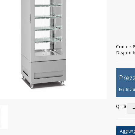
Codice 
Disponibi
Prez
Iva Incl
Q.tà
Aggiungi