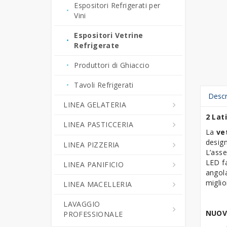
Espositori Refrigerati per
Produttori di Ghiaccio
Vini
Spremiagrumi
Espositori Vetrine
Refrigerate
Tritaghiaccio -
Rompighiaccio
Produttori di Ghiaccio
ACCESSORI BAR
Tavoli Refrigerati
Descr
LINEA GELATERIA
2 Lat
LINEA PASTICCERIA
Abbattitori di Temperatura -
La
ve
Surgelatori Rapidi
design
LINEA PIZZERIA
Abbattitori di Temperatura -
L’asse
Armadi Refrigerati Gelateria
Surgelatori Rapidi
LED fa
LINEA PANIFICIO
Forni Pizza
angola
Banchi Esposizione
Armadi Refrigerati
miglio
LINEA MACELLERIA
Impastatrici
Armadi e Tavoli
Gelateria
Pasticceria
Fermalievitazione
LAVAGGIO
Tavoli Pizza Refrigerati
Armadi per Stagionatura
Cuocicrema
Armadi e Tavoli
NUOV
PROFESSIONALE
Arrotondatrici
Fermalievitazione
Accessori Pizzeria
Celle Frigorifere
Macchine Combinate