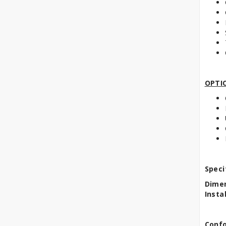
Accessori
Raffinatrici
Sfogliatrici Pasticceria
Tavoli Refrigerati
Pasticceria
OPTI
Speci
Dimen
Insta
Confo