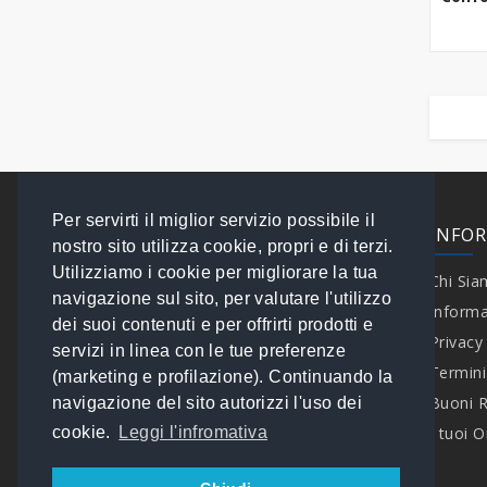
Per servirti il miglior servizio possibile il
EXTRA
INFO
nostro sito utilizza cookie, propri e di terzi.
Utilizziamo i cookie per migliorare la tua
Contattaci
Chi Si
navigazione sul sito, per valutare l'utilizzo
Speciali
Informa
dei suoi contenuti e per offrirti prodotti e
Brand
Privacy
servizi in linea con le tue preferenze
I tuoi Ordini
Termini
(marketing e profilazione). Continuando la
Mappa del Sito
Buoni 
navigazione del sito autorizzi l'uso dei
cookie.
Leggi l'infromativa
I tuoi O