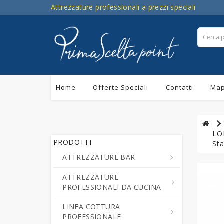
Attrezzature professionali a prezzi speciali
Home
Offerte Speciali
Contatti
Map
LON
PRODOTTI
Sta
ATTREZZATURE BAR
ATTREZZATURE
Centrifughe ed Estrattori a
PROFESSIONALI DA CUCINA
Freddo di Succo di Frutta e
Verdure
LINEA COTTURA
Cutter da Cucina
PROFESSIONALE
Cioccolatiere - Erogatori di
Professionali