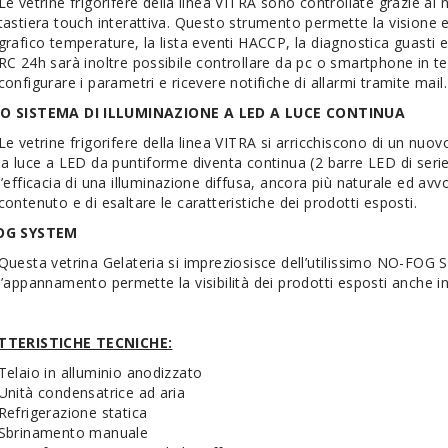
Le vetrine frigorifere della linea VITRA sono controllate grazie al
tastiera touch interattiva. Questo strumento permette la visione e il
grafico temperature, la lista eventi HACCP, la diagnostica guasti 
RC 24h sarà inoltre possibile controllare da pc o smartphone in t
configurare i parametri e ricevere notifiche di allarmi tramite mail.
O SISTEMA DI ILLUMINAZIONE A LED A LUCE CONTINUA
Le vetrine frigorifere della linea VITRA si arricchiscono di un nuo
la luce a LED da puntiforme diventa continua (2 barre LED di serie)
l’efficacia di una illuminazione diffusa, ancora più naturale ed avvo
contenuto e di esaltare le caratteristiche dei prodotti esposti.
OG SYSTEM
Questa vetrina Gelateria si impreziosisce dell’utilissimo NO-FOG
l’appannamento permette la visibilità dei prodotti esposti anche in
TTERISTICHE TECNICHE:
Telaio in alluminio anodizzato
Unità condensatrice ad aria
Refrigerazione statica
Sbrinamento manuale