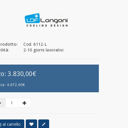
Prodotto:
Cod. 6112-L
lità:
2-10 giorni lavorativi
zo:
3.830,00€
usa:
4.672,60€
 al carrello