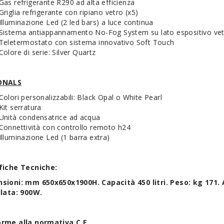
Gas refrigerante R290 ad alta efficienza
Griglia refrigerante con ripiano vetro (x5)
Illuminazione Led (2 led bars) a luce continua
Sistema antiappannamento No-Fog System su lato espositivo ve
Teletermostato con sistema innovativo Soft Touch
Colore di serie: Silver Quartz
ONALS
Colori personalizzabili: Black Opal o White Pearl
Kit serratura
Unità condensatrice ad acqua
Connettività con controllo remoto h24
Illuminazione Led (1 barra extra)
fiche Tecniche:
sioni: mm 650x650x1900H. Capacità 450 litri. Peso: kg 171
llata: 900W.
rme alla normativa C E