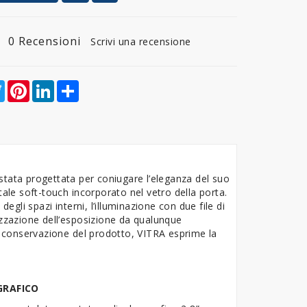
0 Recensioni
Scrivi una recensione
ebook
Twitter
Pinterest
LinkedIn
Share
 stata progettata per coniugare l’eleganza del suo
tale soft-touch incorporato nel vetro della porta.
 degli spazi interni, l’illuminazione con due file di
izzazione dell’esposizione da qualunque
di conservazione del prodotto, VITRA esprime la
GRAFICO