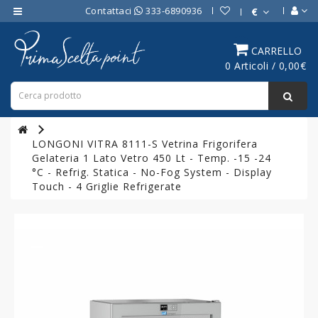
Contattaci
333-6890936
€
Category
CARRELLO
0 Articoli / 0,00€
ATTREZZATURE
BAR
ATTREZZATURE
PROFESSIONALI
LONGONI VITRA 8111-S Vetrina Frigorifera
DA
Gelateria 1 Lato Vetro 450 Lt - Temp. -15 -24
CUCINA
°C - Refrig. Statica - No-Fog System - Display
Touch - 4 Griglie Refrigerate
LINEA
COTTURA
PROFESSIONALE
FORNI
PROFESSIONALI
LINEA