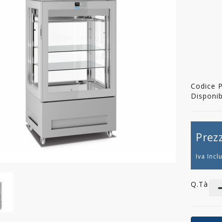
Codice 
Disponibi
Prez
Iva Incl
Q.tà