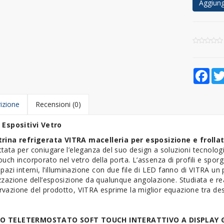
Aggiungi
Fac
izione
Recensioni (0)
i
Espositivi
Vetro
trina refrigerata VITRA macelleria per esposizione e frolla
tata per coniugare l’eleganza del suo design a soluzioni tecnologi
ouch incorporato nel vetro della porta. L’assenza di profili e sporgen
spazi interni, l’illuminazione con due file di LED fanno di VITRA un
zzazione dell’esposizione da qualunque angolazione. Studiata e rea
vazione del prodotto, VITRA esprime la miglior equazione tra desi
O TELETERMOSTATO SOFT TOUCH INTERATTIVO A DISPLAY 