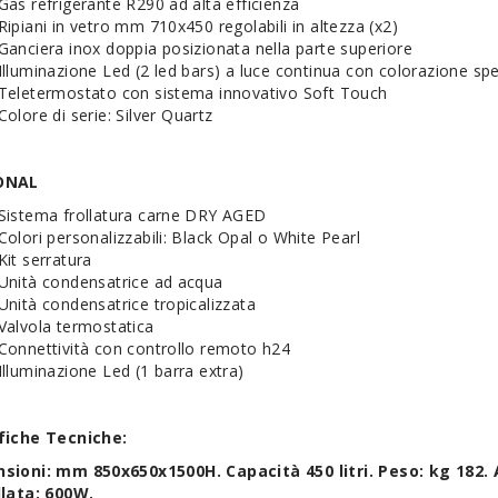
Gas refrigerante R290 ad alta efficienza
Ripiani in vetro mm 710x450 regolabili in altezza (x2)
Ganciera inox doppia posizionata nella parte superiore
Illuminazione Led (2 led bars) a luce continua con colorazione spe
Teletermostato con sistema innovativo Soft Touch
Colore di serie: Silver Quartz
ONAL
Sistema frollatura carne DRY AGED
Colori personalizzabili: Black Opal o White Pearl
Kit serratura
Unità condensatrice ad acqua
Unità condensatrice tropicalizzata
Valvola termostatica
Connettività con controllo remoto h24
Illuminazione Led (1 barra extra)
fiche Tecniche:
sioni: mm 850x650x1500H. Capacità 450 litri. Peso: kg 182
llata: 600W.