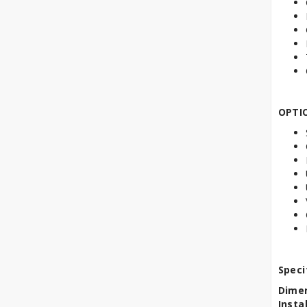
Accessori
Raffinatrici
Sfogliatrici Pasticceria
Tavoli Refrigerati
Pasticceria
OPTI
Speci
Dimen
Insta