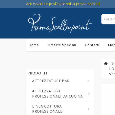
Attrezzature professionali a prezzi speciali
Home
Offerte Speciali
Contatti
Map
LON
PRODOTTI
Ven
ATTREZZATURE BAR
ATTREZZATURE
Centrifughe ed Estrattori a
PROFESSIONALI DA CUCINA
Freddo di Succo di Frutta e
Verdure
LINEA COTTURA
Cutter da Cucina
PROFESSIONALE
Cioccolatiere - Erogatori di
Professionali