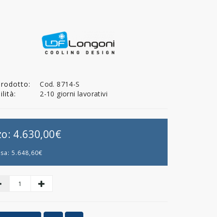
Prodotto:
Cod. 8714-S
lità:
2-10 giorni lavorativi
zo:
4.630,00€
usa:
5.648,60€