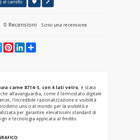
 al carrello
0 Recensioni
Scrivi una recensione
ebook
Twitter
Pinterest
LinkedIn
Share
tura carne 8714-S
,
con 4 lati vetro
, è stata
che all’avanguardia, come il termostato digitale
ze, l’incredibile razionalizzazione e visibilità
 prodotto unico al mondo per la visibilità e
lizzata per garantire elevatissimi standard di
gn e tecnologia applicata al freddo.
GRAFICO