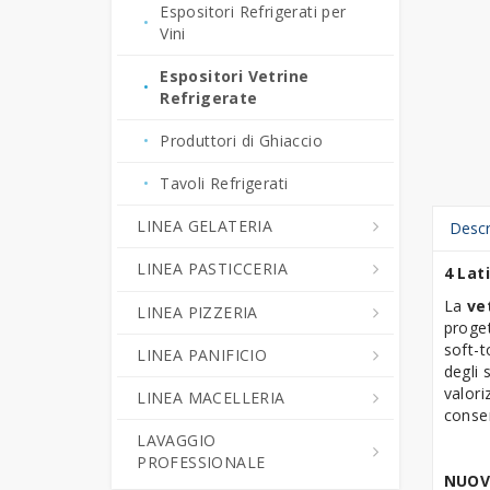
Espositori Refrigerati per
Produttori di Ghiaccio
Vini
Spremiagrumi
Espositori Vetrine
Refrigerate
Tritaghiaccio -
Rompighiaccio
Produttori di Ghiaccio
ACCESSORI BAR
Tavoli Refrigerati
LINEA GELATERIA
Descr
LINEA PASTICCERIA
Abbattitori di Temperatura -
4 Lat
Surgelatori Rapidi
La
ve
LINEA PIZZERIA
Abbattitori di Temperatura -
proget
Armadi Refrigerati Gelateria
Surgelatori Rapidi
soft-t
LINEA PANIFICIO
Forni Pizza
degli 
Banchi Esposizione
Armadi Refrigerati
valori
LINEA MACELLERIA
Impastatrici
Armadi e Tavoli
Gelateria
Pasticceria
conser
Fermalievitazione
LAVAGGIO
Tavoli Pizza Refrigerati
Armadi per Stagionatura
Cuocicrema
Armadi e Tavoli
PROFESSIONALE
Arrotondatrici
Fermalievitazione
NUOV
Accessori Pizzeria
Celle Frigorifere
Macchine Combinate