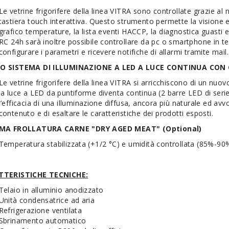
Le vetrine frigorifere della linea VITRA sono controllate grazie al
tastiera touch interattiva. Questo strumento permette la visione e il
grafico temperature, la lista eventi HACCP, la diagnostica guasti 
RC 24h sarà inoltre possibile controllare da pc o smartphone in t
configurare i parametri e ricevere notifiche di allarmi tramite mail.
O SISTEMA DI ILLUMINAZIONE A LED A LUCE CONTINUA CON
Le vetrine frigorifere della linea VITRA si arricchiscono di un nuo
la luce a LED da puntiforme diventa continua (2 barre LED di serie)
l’efficacia di una illuminazione diffusa, ancora più naturale ed avvo
contenuto e di esaltare le caratteristiche dei prodotti esposti.
EMA FROLLATURA CARNE "DRY AGED MEAT" (Optional)
Temperatura stabilizzata (+1/2 °C) e umidità controllata (85%-90
TTERISTICHE TECNICHE:
Telaio in alluminio anodizzato
Unità condensatrice ad aria
Refrigerazione ventilata
Sbrinamento automatico