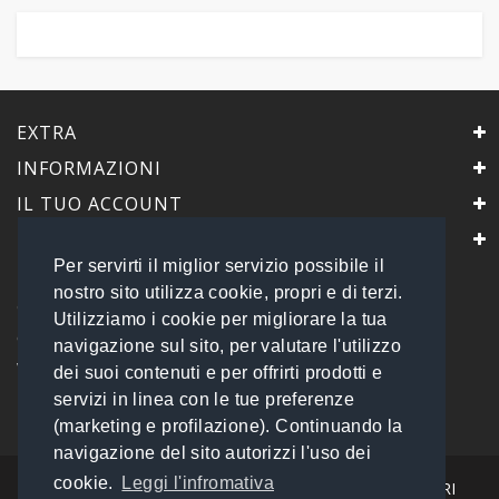
EXTRA
INFORMAZIONI
IL TUO ACCOUNT
IL NEGOZIO
Per servirti il miglior servizio possibile il
PrimaScelta Point
nostro sito utilizza cookie, propri e di terzi.
è un marchio di
Utilizziamo i cookie per migliorare la tua
Global Service B2B Srls a socio unico
navigazione sul sito, per valutare l'utilizzo
Via Tolemaide, 15 - 00192 Roma
dei suoi contenuti e per offrirti prodotti e
P.IVA 14693851009 REA: RM - 1540057
servizi in linea con le tue preferenze
Tel: 06 45548245
info@primasceltapoint.it
(marketing e profilazione). Continuando la
navigazione del sito autorizzi l'uso dei
cookie.
Leggi l'infromativa
I NOSTRI CORRIERI