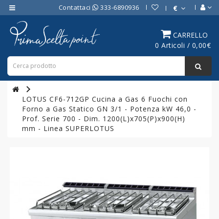
Contattaci
333-6890936
€
Category
CARRELLO
0 Articoli / 0,00€
ATTREZZATURE
BAR
ATTREZZATURE
PROFESSIONALI
LOTUS CF6-712GP Cucina a Gas 6 Fuochi con
DA
Forno a Gas Statico GN 3/1 - Potenza kW 46,0 -
CUCINA
Prof. Serie 700 - Dim. 1200(L)x705(P)x900(H)
mm - Linea SUPERLOTUS
LINEA
COTTURA
PROFESSIONALE
FORNI
PROFESSIONALI
LINEA