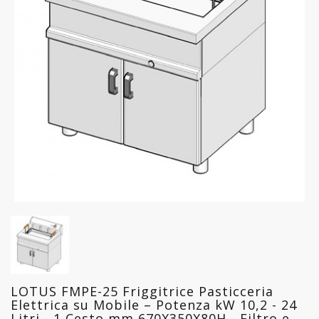
FREDDO
LINEA
GELATERIA
LINEA
PASTICCERIA
LINEA
PIZZERIA
LINEA
PANIFICIO
LINEA
MACELLERIA
LOTUS FMPE-25 Friggitrice Pasticceria
LAVAGGIO
Elettrica su Mobile – Potenza kW 10,2 - 24
PROFESSIONALE
Litri - 1 Cesto mm 670X350X80H - Filtro e