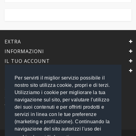
EXTRA
INFORMAZIONI
IL TUO ACCOUNT
IL NEGOZIO
Per servirti il miglior servizio possibile il
PrimaScelta Point
nostro sito utilizza cookie, propri e di terzi.
è un marchio di
Utilizziamo i cookie per migliorare la tua
Global Service B2B Srls a socio unico
navigazione sul sito, per valutare l'utilizzo
Via Tolemaide, 15 - 00192 Roma
dei suoi contenuti e per offrirti prodotti e
P.IVA 14693851009 REA: RM - 1540057
servizi in linea con le tue preferenze
Tel: 06 45548245
info@primasceltapoint.it
(marketing e profilazione). Continuando la
navigazione del sito autorizzi l'uso dei