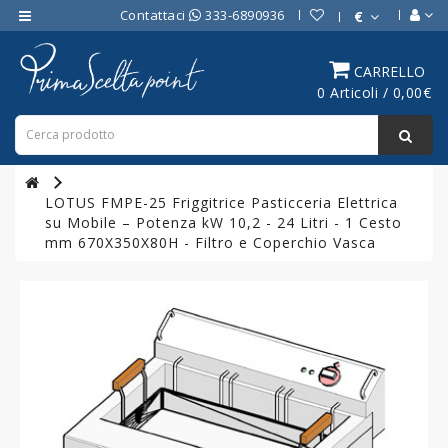
Contattaci
333-6890936
€
Category
CARRELLO
0 Articoli / 0,00€
ATTREZZATURE
BAR
ATTREZZATURE
PROFESSIONALI
LOTUS FMPE-25 Friggitrice Pasticceria Elettrica
DA
su Mobile – Potenza kW 10,2 - 24 Litri - 1 Cesto
CUCINA
mm 670X350X80H - Filtro e Coperchio Vasca
LINEA
COTTURA
PROFESSIONALE
FORNI
PROFESSIONALI
LINEA