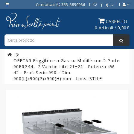
Contattaci
333-6890936
€
Category
CARRELLO
0 Articoli / 0,00€
ATTREZZATURE
BAR
ATTREZZATURE
PROFESSIONALI
OFFCAR Friggitrice a Gas su Mobile con 2 Porte
DA
90FRG44 - 2 Vasche Litri 21+21 - Potenza kW
CUCINA
42 - Prof. Serie 990 - Dim.
900(L)x900(P)x900(H) mm - Linea STILE
LINEA
COTTURA
PROFESSIONALE
FORNI
PROFESSIONALI
LINEA