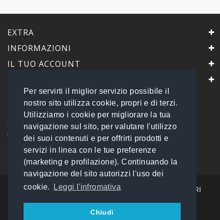
EXTRA
INFORMAZIONI
IL TUO ACCOUNT
IL NEGOZIO
Per servirti il miglior servizio possibile il
PrimaScelta Point
nostro sito utilizza cookie, propri e di terzi.
è un marchio di
Utilizziamo i cookie per migliorare la tua
Global Service B2B Srls a socio unico
navigazione sul sito, per valutare l'utilizzo
Via Tolemaide, 15 - 00192 Roma
dei suoi contenuti e per offrirti prodotti e
P.IVA 14693851009 REA: RM - 1540057
servizi in linea con le tue preferenze
Tel: 06 45548245
info@primasceltapoint.it
(marketing e profilazione). Continuando la
navigazione del sito autorizzi l'uso dei
cookie.
Leggi l'infromativa
I NOSTRI CORRIERI
Chiudi