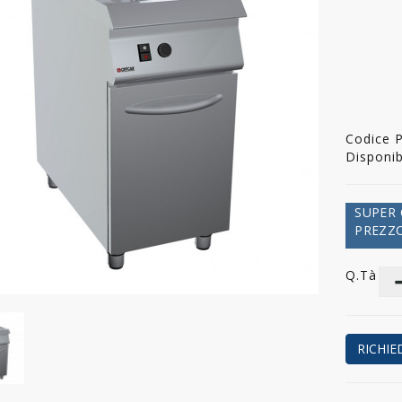
Codice 
Disponibi
SUPER 
PREZZO
Q.tà
RICHIE