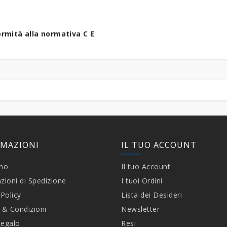
rmità alla normativa C E
RMAZIONI
IL TUO ACCOUNT
amo
Il tuo Account
zioni di Spedizione
I tuoi Ordini
 Policy
Lista dei Desideri
 & Condizioni
Newsletter
Regalo
Resi