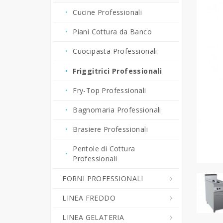
Bevande Calde
Grattugie Professionali
Cucine Professionali
Crepiere Professionali
Pelapatate - Puliscicozze
Piani Cottura da Banco
Erogatori - Refrigeratori di
Tagliaverdura -
Cuocipasta Professionali
Bevande
Tritamozzarella
Friggitrici Professionali
Fornetti Pizza Elettrici e
Tritacarne Professionali
Tostiere
Fry-Top Professionali
Forni Elettrici a Convezione
Bagnomaria Professionali
Bar-Gastronomia
Brasiere Professionali
Friggitrici Snack Bar
Pentole di Cottura
Frullatori - Blender - Mixer
Professionali
Frappè Professionali
FORNI PROFESSIONALI
Granitori - Macchine per
Creme Fredde
LINEA FREDDO
Forni Combinati
Piastre e Fry Top in
LINEA GELATERIA
Forni Gastronomia
Abbattitori di Temperatura
Vetroceramica