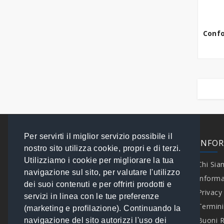
Dry Aging
Tavolo Taglia Sfoglia
Produttori di Ghiaccio
ACCESSORI
Forni Pasticceria
Tavoli Refrigerati
Confo
Friggitrici Pasticceria
Impastatrici a Bracci
Tuffanti
Mescolatrici Planetarie
Mescolatrici Planetarie -
Accessori
Per servirti il miglior servizio possibile il
EXTRA
INFO
Raffinatrici
nostro sito utilizza cookie, propri e di terzi.
Utilizziamo i cookie per migliorare la tua
Sfogliatrici Pasticceria
Contattaci
Chi Si
navigazione sul sito, per valutare l'utilizzo
Speciali
Informa
Tavoli Refrigerati
dei suoi contenuti e per offrirti prodotti e
Brand
Privacy
Pasticceria
servizi in linea con le tue preferenze
I tuoi Ordini
Termini
(marketing e profilazione). Continuando la
Mappa del Sito
Buoni 
navigazione del sito autorizzi l'uso dei