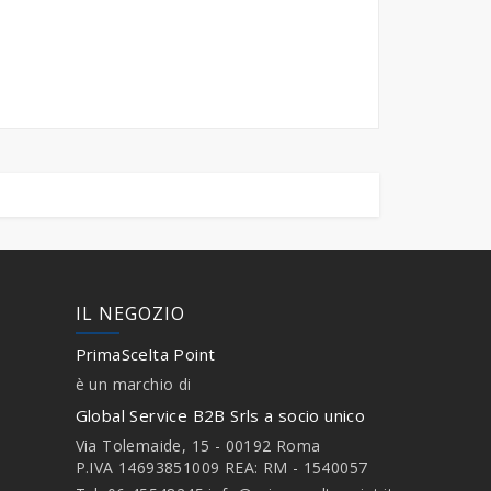
IL NEGOZIO
PrimaScelta Point
è un marchio di
Global Service B2B Srls a socio unico
Via Tolemaide, 15 - 00192 Roma
P.IVA 14693851009 REA: RM - 1540057