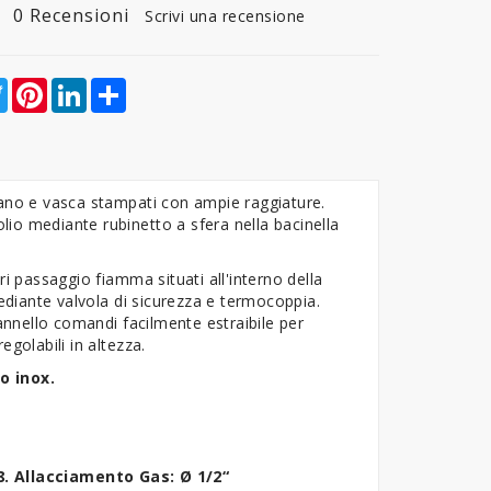
0 Recensioni
Scrivi una recensione
ebook
Twitter
Pinterest
LinkedIn
Share
 Piano e vasca stampati con ampie raggiature.
olio mediante rubinetto a sfera nella bacinella
i passaggio fiamma situati all'interno della
diante valvola di sicurezza e termocoppia.
Pannello comandi facilmente estraibile per
egolabili in altezza.
io inox.
. Allacciamento Gas: Ø 1/2“