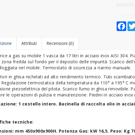
Fac
izione
Attributi
Recensioni (0)
trice a gas su mobile 1 vasca da 17 litri in acciaio inox AISI 304.
zona fredda sul fondo per il deposito delle impurità. Scarico dell’
lloggiata nel mobile. Termostato di sicurezza a riarmo manuale.
tori in ghisa nichelati ad alto rendimento termico. Tubi scambiator
 Regolazione termostatica della temperatura da 110° a 195° C me
ione piezoelettrica del pilota. Scarico fumo in ghisa rimovibile. 
tare le operazioni di pulizia e manutenzione. Piedini in acciaio inox r
tazione: 1 cestello intero.
Bacinella di raccolta olio in accia
fiche tecniche:
sioni: mm 450x900x900H. Potenza Gas: kW 16,5. Peso: Kg 78