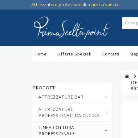
Attrezzature professionali a prezzi speciali
Home
Offerte Speciali
Contatti
Map
OFF
PRODOTTI
99
ATTREZZATURE BAR
ATTREZZATURE
Centrifughe ed Estrattori a
PROFESSIONALI DA CUCINA
Freddo di Succo di Frutta e
Verdure
LINEA COTTURA
Cutter da Cucina
PROFESSIONALE
Cioccolatiere - Erogatori di
Professionali