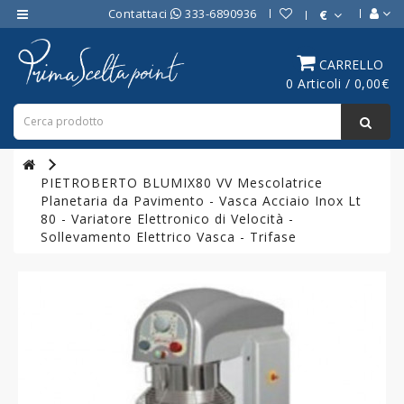
Contattaci
333-6890936
€
Category
CARRELLO
0 Articoli / 0,00€
ATTREZZATURE
BAR
ATTREZZATURE
PROFESSIONALI
PIETROBERTO BLUMIX80 VV Mescolatrice
DA
Planetaria da Pavimento - Vasca Acciaio Inox Lt
CUCINA
80 - Variatore Elettronico di Velocità -
Sollevamento Elettrico Vasca - Trifase
LINEA
COTTURA
PROFESSIONALE
FORNI
PROFESSIONALI
LINEA