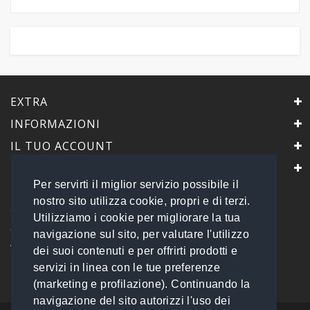
EXTRA
INFORMAZIONI
IL TUO ACCOUNT
IL NEGOZIO
Per servirti il miglior servizio possibile il
PrimaScelta Point
nostro sito utilizza cookie, propri e di terzi.
è un marchio di
Utilizziamo i cookie per migliorare la tua
Global Service B2B Srls a socio unico
navigazione sul sito, per valutare l'utilizzo
Via Tolemaide, 15 - 00192 Roma
dei suoi contenuti e per offrirti prodotti e
P.IVA 14693851009 REA: RM - 1540057
servizi in linea con le tue preferenze
Tel: 06 45548245
info@primasceltapoint.it
(marketing e profilazione). Continuando la
navigazione del sito autorizzi l'uso dei