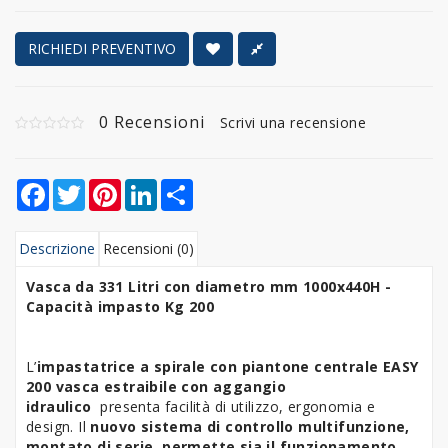
RICHIEDI PREVENTIVO
0 Recensioni
Scrivi una recensione
Facebook
Twitter
Pinterest
LinkedIn
Share
Descrizione
Recensioni (0)
Vasca da 331 Litri con diametro mm 1000x440H -
Capacità impasto Kg 200
L’
impastatrice a spirale
con piantone centrale
EASY
200 vasca estraibile con aggangio
idraulico
presenta facilità di utilizzo, ergonomia e
design. Il
nuovo sistema di controllo multifunzione,
montato di serie, permette sia il funzionamento