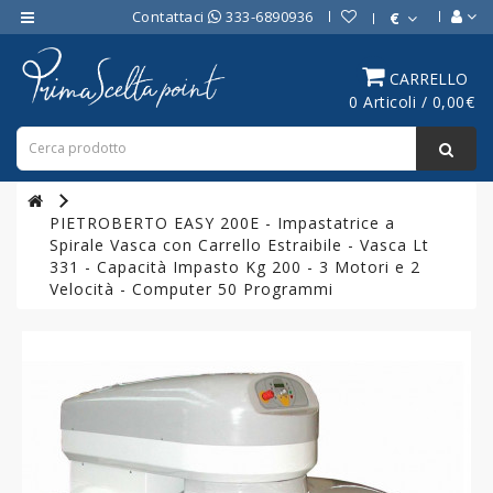
Contattaci
333-6890936
€
Category
CARRELLO
0 Articoli / 0,00€
ATTREZZATURE
BAR
ATTREZZATURE
PROFESSIONALI
PIETROBERTO EASY 200E - Impastatrice a
DA
Spirale Vasca con Carrello Estraibile - Vasca Lt
CUCINA
331 - Capacità Impasto Kg 200 - 3 Motori e 2
Velocità - Computer 50 Programmi
LINEA
COTTURA
PROFESSIONALE
FORNI
PROFESSIONALI
LINEA