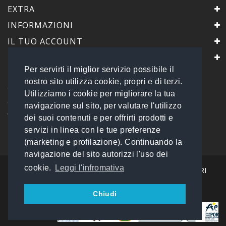
EXTRA
INFORMAZIONI
IL TUO ACCOUNT
IL NEGOZIO
Per servirti il miglior servizio possibile il
PrimaScelta Point
nostro sito utilizza cookie, propri e di terzi.
è un marchio di
Utilizziamo i cookie per migliorare la tua
Global Service B2B Srls a socio unico
navigazione sul sito, per valutare l'utilizzo
Via Tolemaide, 15 - 00192 Roma
dei suoi contenuti e per offrirti prodotti e
P.IVA 14693851009 REA: RM - 1540057
servizi in linea con le tue preferenze
Tel: 06 45548245
info@primasceltapoint.it
(marketing e profilazione). Continuando la
navigazione del sito autorizzi l'uso dei
cookie.
Leggi l'infromativa
I NOSTRI CORRIERI
Chiudi