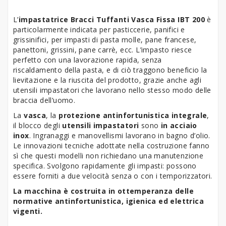
L’
impastatrice Bracci Tuffanti Vasca Fissa IBT 200
è
particolarmente indicata per pasticcerie, panifici e
grissinifici, per impasti di pasta molle, pane francese,
panettoni, grissini, pane carrè, ecc. L’impasto riesce
perfetto con una lavorazione rapida, senza
riscaldamento della pasta, e di ciò traggono beneficio la
lievitazione e la riuscita del prodotto, grazie anche agli
utensili impastatori che lavorano nello stesso modo delle
braccia dell’uomo.
La
vasca
, la
protezione antinfortunistica integrale
,
il blocco degli
utensili impastatori
sono
in acciaio
inox
. Ingranaggi e manovellismi lavorano in bagno d’olio.
Le innovazioni tecniche adottate nella costruzione fanno
sì che questi modelli non richiedano una manutenzione
specifica. Svolgono rapidamente gli impasti: possono
essere forniti a due velocità senza o con i temporizzatori.
La macchina è costruita in ottemperanza delle
normative antinfortunistica, igienica ed elettrica
vigenti.