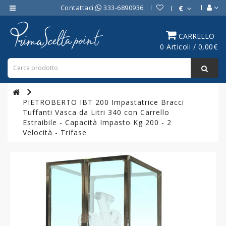
Contattaci
333-6890936
€
Category
CARRELLO
0 Articoli / 0,00€
ATTREZZATURE
BAR
ATTREZZATURE
PROFESSIONALI
PIETROBERTO IBT 200 Impastatrice Bracci
DA
Tuffanti Vasca da Litri 340 con Carrello
CUCINA
Estraibile - Capacità Impasto Kg 200 - 2
Velocità - Trifase
LINEA
COTTURA
PROFESSIONALE
FORNI
PROFESSIONALI
LINEA