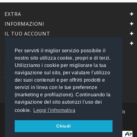
EXTRA
INFORMAZIONI
IL TUO ACCOUNT
IL NEGOZIO
Per servirti il miglior servizio possibile il
PrimaScelta Point
nostro sito utilizza cookie, propri e di terzi.
è un marchio di
Utilizziamo i cookie per migliorare la tua
Global Service B2B Srls a socio unico
navigazione sul sito, per valutare l'utilizzo
Via Tolemaide, 15 - 00192 Roma
dei suoi contenuti e per offrirti prodotti e
P.IVA 14693851009 REA: RM - 1540057
servizi in linea con le tue preferenze
Tel: 06 45548245
info@primasceltapoint.it
(marketing e profilazione). Continuando la
navigazione del sito autorizzi l'uso dei
cookie.
Leggi l'infromativa
I NOSTRI CORRIERI
Chiudi