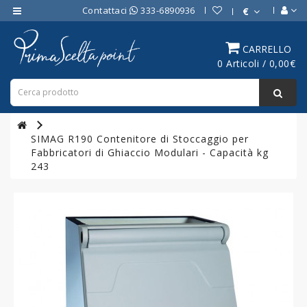
Contattaci
333-6890936
€
Category
CARRELLO
0 Articoli / 0,00€
ATTREZZATURE
BAR
ATTREZZATURE
PROFESSIONALI
SIMAG R190 Contenitore di Stoccaggio per
DA
Fabbricatori di Ghiaccio Modulari - Capacità kg
CUCINA
243
LINEA
COTTURA
PROFESSIONALE
FORNI
PROFESSIONALI
LINEA