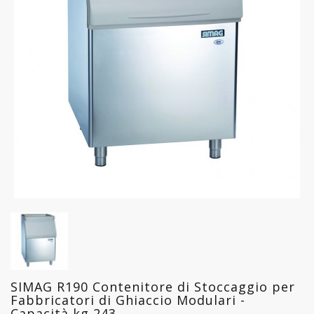
FREDDO
LINEA
GELATERIA
LINEA
PASTICCERIA
LINEA
PIZZERIA
LINEA
PANIFICIO
LINEA
MACELLERIA
SIMAG R190 Contenitore di Stoccaggio per
LAVAGGIO
Fabbricatori di Ghiaccio Modulari -
PROFESSIONALE
Capacità kg 243