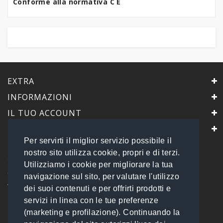
Conforme alla normativa C E
EXTRA
INFORMAZIONI
IL TUO ACCOUNT
IL NEGOZIO
Per servirti il miglior servizio possibile il
PrimaScelta Point
nostro sito utilizza cookie, propri e di terzi.
è un marchio di
Utilizziamo i cookie per migliorare la tua
Global Service B2B Srls a socio unico
navigazione sul sito, per valutare l'utilizzo
Via Tolemaide, 15 - 00192 Roma
dei suoi contenuti e per offrirti prodotti e
P.IVA 14693851009 REA: RM - 1540057
servizi in linea con le tue preferenze
Tel: 06 45548245
info@primasceltapoint.it
(marketing e profilazione). Continuando la