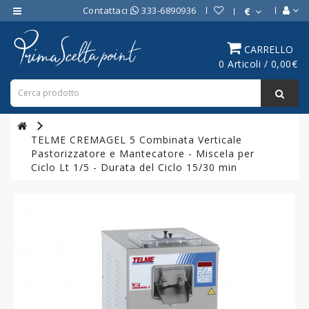
Contattaci
333-6890936
€
Category
CARRELLO
0 Articoli / 0,00€
ATTREZZATURE
BAR
ATTREZZATURE
PROFESSIONALI
TELME CREMAGEL 5 Combinata Verticale
DA
Pastorizzatore e Mantecatore - Miscela per
CUCINA
Ciclo Lt 1/5 - Durata del Ciclo 15/30 min
LINEA
COTTURA
PROFESSIONALE
FORNI
PROFESSIONALI
LINEA