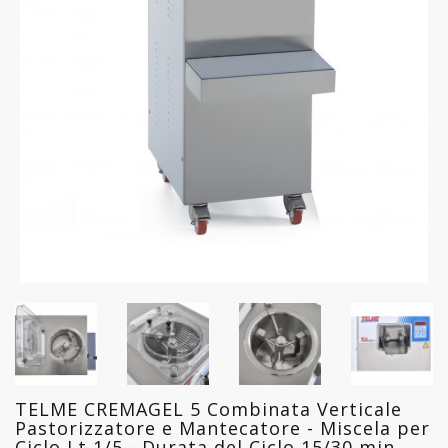
FREDDO
LINEA
GELATERIA
LINEA
PASTICCERIA
LINEA
PIZZERIA
LINEA
PANIFICIO
LINEA
MACELLERIA
TELME CREMAGEL 5 Combinata Verticale
LAVAGGIO
Pastorizzatore e Mantecatore - Miscela per
PROFESSIONALE
Ciclo Lt 1/5 - Durata del Ciclo 15/30 min