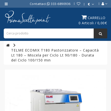
Contattaci
333-6890936
€
Category
CARRELLO
0 Articoli / 0,00€
ATTREZZATURE
BAR
ATTREZZATURE
PROFESSIONALI
TELME ECOMIX T180 Pastorizzatore – Capacità
DA
Lt 180 – Miscela per Ciclo Lt 90/180 - Durata
CUCINA
del Ciclo 100/150 min
LINEA
COTTURA
PROFESSIONALE
FORNI
PROFESSIONALI
LINEA