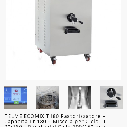
FREDDO
LINEA
GELATERIA
LINEA
PASTICCERIA
LINEA
PIZZERIA
LINEA
PANIFICIO
LINEA
MACELLERIA
TELME ECOMIX T180 Pastorizzatore –
LAVAGGIO
Capacità Lt 180 – Miscela per Ciclo Lt
PROFESSIONALE
90/180 - Durata del Ciclo 100/150 min