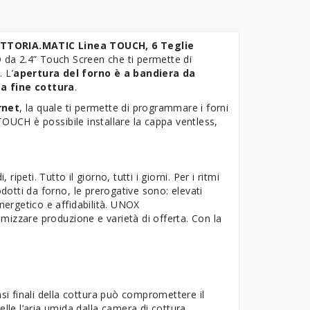
ITTORIA.MATIC Linea TOUCH, 6 Teglie
D da 2.4” Touch Screen che ti permette di
 L’
apertura del forno è a bandiera da
a fine cottura
.
rnet
, la quale ti permette di programmare i forni
TOUCH è possibile installare la cappa ventless,
ripeti. Tutto il giorno, tutti i giorni. Per i ritmi
odotti da forno, le prerogative sono: elevati
 energetico e affidabilità. UNOX
mizzare produzione e varietà di offerta. Con la
fasi finali della cottura può compromettere il
lle l’aria umida dalla camera di cottura,