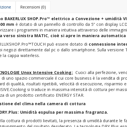
izione
Recensioni (0)
o BAKERLUX SHOP.Pro™ elettrico a Convezione + umidità V
400 mm
è dotato di un pannello di controllo da 5” con display LC
zzare i programmi in maniera intuitiva attraverso delle immagini.
a verso sinistra MATIC
,
cioè si apre in maniera automatica 
LUXSHOP.Pro™TOUCH può essere dotato di
connessione inte
oi negozi direttamente dal pc o dallo smartphone. Sulla versione 
 la cappa waterless.
CNOLOGIE Unox Intensive Cooking:
Cuoci alla perfezione, vendi, 
i di uno spazio commerciale il cui core business è la vendita di pr
rd di qualità, risultati ripetibili, velocità di esecuzione, risparmio
IVE.Cooking si traduce in massima intensità di cottura per massi
zza di un prodotto certificato ENERGY STAR.
stione del clima nella camera di cottura
DRY.Plus: Umidità espulsa per massima fragranza.
lla cottura di prodotti lievitati, la presenza di umidità durante le 
ggiungimento del risultato desiderato. La tecnologia DRY.Plus espe