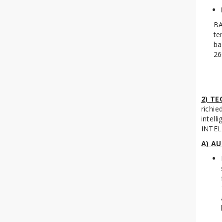
BA
te
ba
26
2) TE
richie
intel
INTEL
A) AU