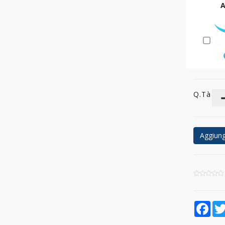
A
Q.tà
Aggiungi
Fac