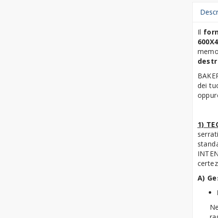
Mescolatrici Planetarie -
Descr
Accessori
Il
forn
Raffinatrici
600X
memori
Sfogliatrici Pasticceria
destr
Tavoli Refrigerati
BAKER
Pasticceria
dei tu
oppure
1) TE
serrat
standa
INTENS
certe
A) Ge
Ne
ra