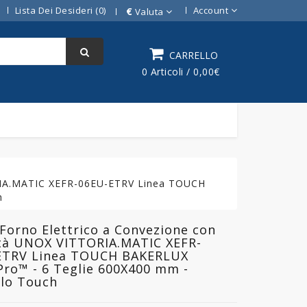
Lista Dei Desideri (0)
Account
€
Valuta
CARRELLO
0 Articoli / 0,00€
RIA.MATIC XEFR-06EU-ETRV Linea TOUCH
h
orno Elettrico a Convezione con
tà UNOX VITTORIA.MATIC XEFR-
ETRV Linea TOUCH BAKERLUX
ro™ - 6 Teglie 600X400 mm -
llo Touch