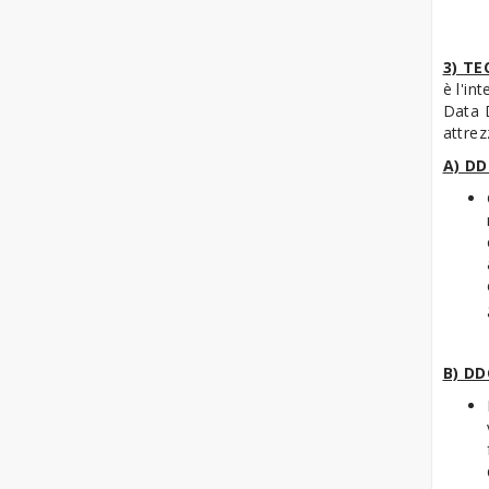
3) TE
è l'in
Data 
attrez
A) DD
B) DD