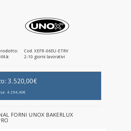
Prodotto:
Cod. XEFR-06EU-ETRV
lità:
2-10 giorni lavorativi
zo:
3.520,00€
usa:
4.294,40€
NAL FORNI UNOX BAKERLUX
PRO