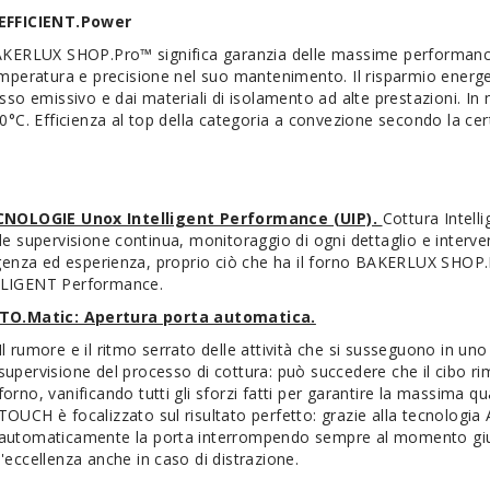
EFFICIENT.Power
KERLUX SHOP.Pro™ significa garanzia delle massime performance e
mperatura e precisione nel suo mantenimento. Il risparmio energet
sso emissivo e dai materiali di isolamento ad alte prestazioni. I
0°C. Efficienza al top della categoria a convezione secondo la c
CNOLOGIE Unox Intelligent Performance (UIP).
Cottura Intelli
de supervisione continua, monitoraggio di ogni dettaglio e interven
ligenza ed esperienza, proprio ciò che ha il forno BAKERLUX SH
LIGENT Performance.
TO.Matic: Apertura porta automatica.
Il rumore e il ritmo serrato delle attività che si susseguono in un
supervisione del processo di cottura: può succedere che il cibo rim
forno, vanificando tutti gli sforzi fatti per garantire la massim
TOUCH è focalizzato sul risultato perfetto: grazie alla tecnologi
automaticamente la porta interrompendo sempre al momento gius
l'eccellenza anche in caso di distrazione.