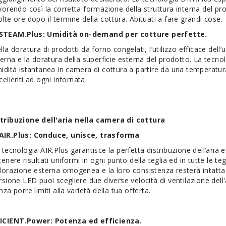
vorendo così la corretta formazione della struttura interna del pr
lte ore dopo il termine della cottura. Abituati a fare grandi cose.
STEAM.Plus: Umidità on-demand per cotture perfette.
lla doratura di prodotti da forno congelati, l’utilizzo efficace dell’
terna e la doratura della superficie esterna del prodotto. La tecn
idità istantanea in camera di cottura a partire da una temperatura 
cellenti ad ogni infornata.
stribuzione dell'aria nella camera di cottura
AIR.Plus: Conduce, unisce, trasforma
 tecnologia AIR.Plus garantisce la perfetta distribuzione dell’aria e
tenere risultati uniformi in ogni punto della teglia ed in tutte le te
lorazione esterna omogenea e la loro consistenza resterà intat
rsione LED puoi scegliere due diverse velocità di ventilazione dell'
nza porre limiti alla varietà della tua offerta.
FICIENT.Power: Potenza ed efficienza.