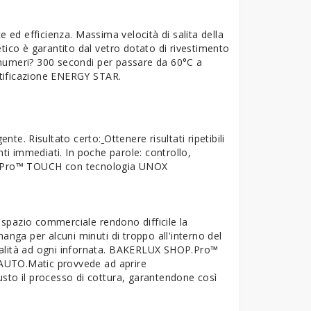
d efficienza. Massima velocità di salita della
ico è garantito dal vetro dotato di rivestimento
n numeri? 300 secondi per passare da 60°C a
ertificazione ENERGY STAR.
gente. Risultato certo:
Ottenere risultati ripetibili
ti immediati. In poche parole: controllo,
OP.Pro™ TOUCH con tecnologia UNOX
o spazio commerciale rendono difficile la
anga per alcuni minuti di troppo all'interno del
a qualità ad ogni infornata. BAKERLUX SHOP.Pro™
a AUTO.Matic provvede ad aprire
to il processo di cottura, garantendone così