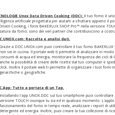
CNOLOGIE Unox Data Driven Cooking (DDC):
Il tuo forno è un
telligenza artificiale progettata per aiutarti a sfruttare appieno 
Driven Cooking, i forni BAKERLUX SHOP.Pro™ nella versione TOUC
zatura da forno: sono dei veri partner che contribuiscono a costru
C.UNOX.com: Raccolta e analisi dati.
Grazie a DDC.UNOX.com puoi controllare il tuo forno BAKERLU
non sei in cucina. Il portale web ti permette di analizzare in modo de
consumi di acqua ed energia, monitorare la frequenza dei cicli di
anche la possibilità di creare delle ricette dal tuo computer e spe
click. Inoltre il portale web ti permette di organizzare i tuoi forni
gerarchiche o geografiche.
C.App: Tutto a portata di un Tap.
Installando l'app UNOX.DDC sul tuo smartphone puoi controllare
versione TOUCH ovunque tu sia ed in qualsiasi momento. L’applica
funzionamento del forno in tempo reale, analizzare i report di util
detergente ed energia. Inoltre, puoi creare la tua collezione di rice