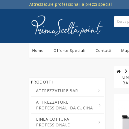
Attrezzature professionali a prezzi speciali
Home
Offerte Speciali
Contatti
Map
UN
PRODOTTI
BA
ATTREZZATURE BAR
ATTREZZATURE
Centrifughe ed Estrattori a
PROFESSIONALI DA CUCINA
Freddo di Succo di Frutta e
Verdure
LINEA COTTURA
Cutter da Cucina
PROFESSIONALE
Cioccolatiere - Erogatori di
Professionali