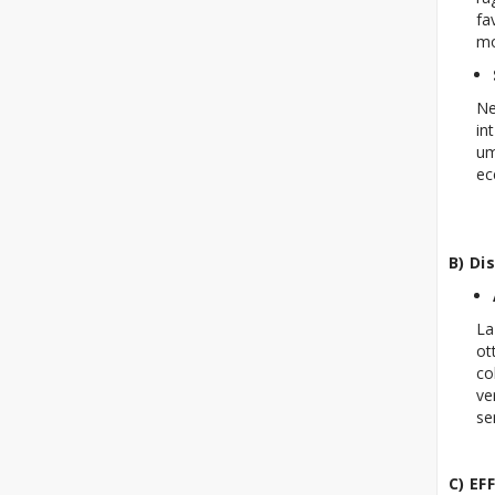
fa
mo
Ne
in
um
ec
B) Di
La
ot
co
ve
se
C) EF