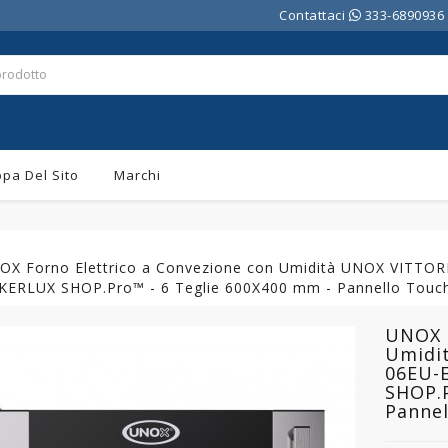
Contattaci
333-6890936
pa Del Sito
Marchi
OX Forno Elettrico a Convezione con Umidità UNOX VITTO
KERLUX SHOP.Pro™ - 6 Teglie 600X400 mm - Pannello Touc
UNOX F
Umidi
06EU-
SHOP.P
Panne