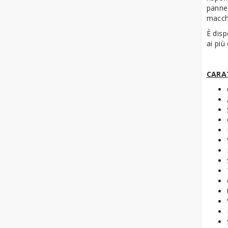
panne
macch
È disp
ai più 
CARA