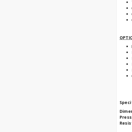
OPTI
Speci
Dimen
Press
Resis