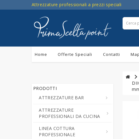
Attrezzature professionali a prezzi speciali
Home
Offerte Speciali
Contatti
Map
DI
PRODOTTI
mm 
ATTREZZATURE BAR
ATTREZZATURE
Centrifughe ed Estrattori a
PROFESSIONALI DA CUCINA
Freddo di Succo di Frutta e
Verdure
LINEA COTTURA
Cutter da Cucina
PROFESSIONALE
Cioccolatiere - Erogatori di
Professionali