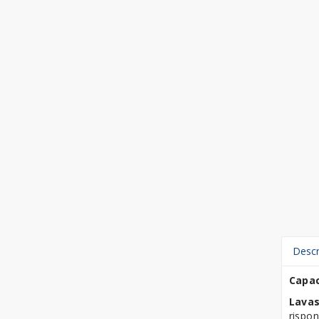
Descr
Capac
Lavas
rispon