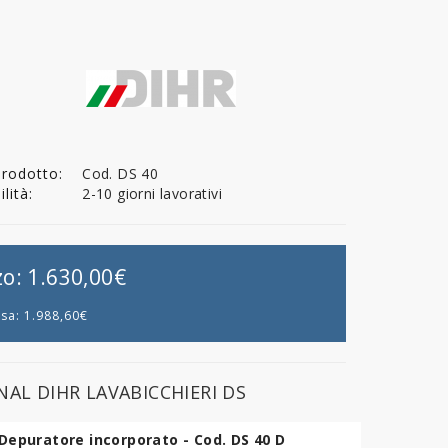
Prodotto:
Cod. DS 40
lità:
2-10 giorni lavorativi
zo:
1.630,00€
usa:
1.988,60€
AL DIHR LAVABICCHIERI DS
Depuratore incorporato - Cod. DS 40 D