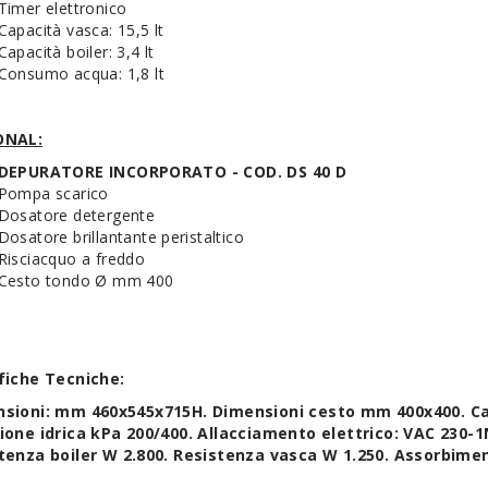
Timer elettronico
Capacità vasca: 15,5 lt
Capacità boiler: 3,4 lt
Consumo acqua: 1,8 lt
ONAL:
DEPURATORE INCORPORATO - COD. DS 40 D
Pompa scarico
Dosatore detergente
Dosatore brillantante peristaltico
Risciacquo a freddo
Cesto tondo Ø mm 400
fiche Tecniche:
sioni: mm 460x545x715H. Dimensioni cesto mm 400x400. Capac
ione idrica kPa 200/400. Allacciamento elettrico: VAC 230-
tenza boiler W 2.800. Resistenza vasca W 1.250. Assorbimen