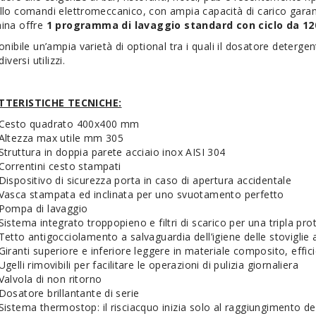
llo comandi elettromeccanico, con ampia capacità di carico gara
ina offre
1 programma di lavaggio standard con ciclo da 12
onibile un’ampia varietà di optional tra i quali il dosatore deterg
diversi utilizzi.
TTERISTICHE TECNICHE:
Cesto quadrato 400x400 mm
Altezza max utile mm 305
Struttura in doppia parete acciaio inox AISI 304
Correntini cesto stampati
Dispositivo di sicurezza porta in caso di apertura accidentale
Vasca stampata ed inclinata per uno svuotamento perfetto
Pompa di lavaggio
Sistema integrato troppopieno e filtri di scarico per una tripla p
Tetto antigocciolamento a salvaguardia dell’igiene delle stovigli
Giranti superiore e inferiore leggere in materiale composito, effi
Ugelli rimovibili per facilitare le operazioni di pulizia giornaliera
Valvola di non ritorno
Dosatore brillantante di serie
Sistema thermostop: il risciacquo inizia solo al raggiungimento de