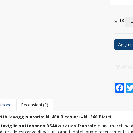
Q.tà
Aggiungi
Fac
izione
Recensioni (0)
ità lavaggio orario: N. 480 Bicchieri - N. 360 Piatti
toviglie sottobanco DS40 a carica frontale
è una macchina da
dere alle esigenze di bar, ristoranti, hotel, pub e recentemente ri