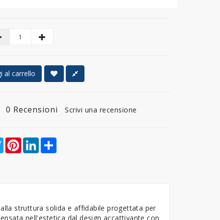
 al carrello
0 Recensioni
Scrivi una recensione
ebook
Twitter
Pinterest
LinkedIn
Share
lla struttura solida e affidabile progettata per
pensata nell'estetica dal design accattivante con