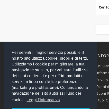
Confo
Per servirti il miglior servizio possibile il
EXTRA
INFO
nostro sito utilizza cookie, propri e di terzi.
Utilizziamo i cookie per migliorare la tua
Contattaci
Chi Si
navigazione sul sito, per valutare l'utilizzo
Speciali
Informa
dei suoi contenuti e per offrirti prodotti e
Brand
Privacy
servizi in linea con le tue preferenze
I tuoi Ordini
Termini
(marketing e profilazione). Continuando la
Mappa del Sito
Buoni 
navigazione del sito autorizzi l'uso dei
cookie.
Leggi l'infromativa
I tuoi O