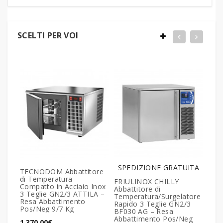
SCELTI PER VOI
SPEDIZIONE GRATUITA
TECNODOM Abbattitore
TEC
di Temperatura
di T
FRIULINOX CHILLY
Compatto in Acciaio Inox
Inox
Abbattitore di
3 Teglie GN2/3 ATTILA –
600
Temperatura/Surgelatore
Resa Abbattimento
Res
Rapido 3 Teglie GN2/3
Pos/Neg 9/7 Kg
Pos/
BF030 AG – Resa
Disp
Abbattimento Pos/Neg
1.370,00€