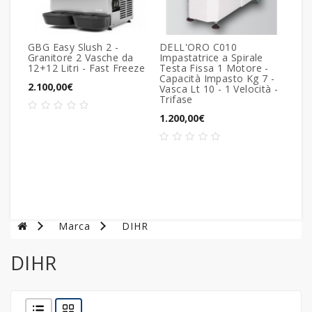
GBG Easy Slush 2 -
DELL'ORO C010
ILS
Granitore 2 Vasche da
Impastatrice a Spirale
AB14
12+12 Litri - Fast Freeze
Testa Fissa 1 Motore -
Tem
Capacità Impasto Kg 7 -
Rapi
2.100,00€
Vasca Lt 10 - 1 Velocità -
– R
Trifase
Pos
Disp
1.200,00€
Past
8.57
Marca
DIHR
DIHR