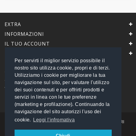
EXTRA
INFORMAZIONI
IL TUO ACCOUNT
IL NEGOZIO
Per servirti il miglior servizio possibile il
PrimaScelta Point
nostro sito utilizza cookie, propri e di terzi.
è un marchio di
Utilizziamo i cookie per migliorare la tua
Global Service B2B Srls a socio unico
navigazione sul sito, per valutare l'utilizzo
Via Tolemaide, 15 - 00192 Roma
dei suoi contenuti e per offrirti prodotti e
P.IVA 14693851009 REA: RM - 1540057
servizi in linea con le tue preferenze
Tel: 06 45548245
info@primasceltapoint.it
(marketing e profilazione). Continuando la
navigazione del sito autorizzi l'uso dei
cookie.
Leggi l'infromativa
I NOSTRI CORRIERI
Chiudi