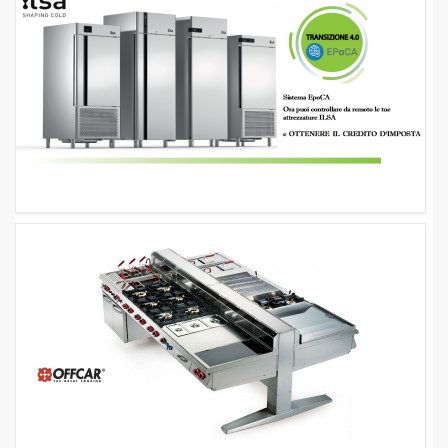
FREDDO
LINEA
GELATERIA
LINEA
PASTICCERIA
LINEA
PIZZERIA
LINEA
PANIFICIO
LINEA
MACELLERIA
LAVAGGIO
PROFESSIONALE