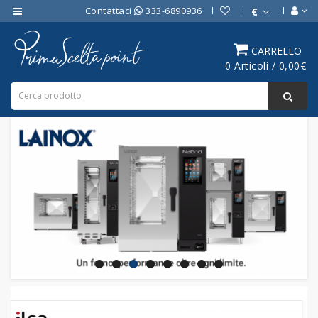
Contattaci
333-6890936
€
Category
CARRELLO
0 Articoli / 0,00€
ATTREZZATURE
BAR
ATTREZZATURE
PROFESSIONALI
DA
CUCINA
LINEA
COTTURA
PROFESSIONALE
FORNI
PROFESSIONALI
LINEA