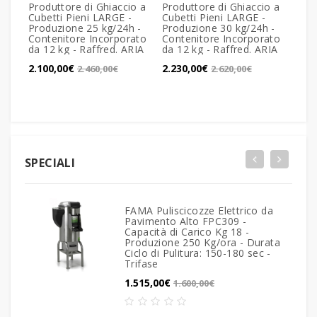
Produttore di Ghiaccio a
Produttore di Ghiaccio a
Prod
Cubetti Pieni LARGE -
Cubetti Pieni LARGE -
Cube
Produzione 25 kg/24h -
Produzione 30 kg/24h -
Prod
Contenitore Incorporato
Contenitore Incorporato
Cont
da 12 kg - Raffred. ARIA
da 12 kg - Raffred. ARIA
da 1
2.100,00€
2.230,00€
2.78
2.460,00€
2.620,00€
SPECIALI
FAMA Puliscicozze Elettrico da
Pavimento Alto FPC309 -
Capacità di Carico Kg 18 -
Produzione 250 Kg/ora - Durata
Ciclo di Pulitura: 150-180 sec -
Trifase
1.515,00€
1.600,00€