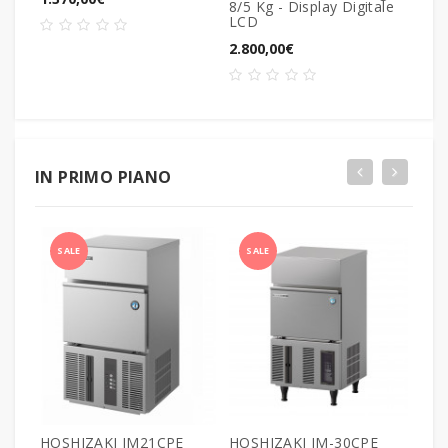
8/5 Kg - Display Digitale
1.60
LCD
2.800,00€
IN PRIMO PIANO
SALE
SALE
SA
HOSHIZAKI IM21CPE
HOSHIZAKI IM-30CPE
HOS