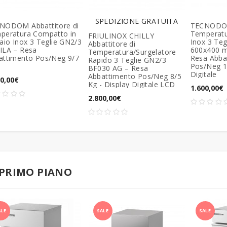
SPEDIZIONE GRATUITA
NODOM Abbattitore di
TECNODOM 
peratura Compatto in
Temperatur
FRIULINOX CHILLY
aio Inox 3 Teglie GN2/3
Inox 3 Teg
Abbattitore di
ILA – Resa
600x400 
Temperatura/Surgelatore
attimento Pos/Neg 9/7
Resa Abba
Rapido 3 Teglie GN2/3
Pos/Neg 15
BF030 AG – Resa
Digitale
Abbattimento Pos/Neg 8/5
70,00€
Kg - Display Digitale LCD
1.600,00€
2.800,00€
 PRIMO PIANO
ALE
SALE
SALE