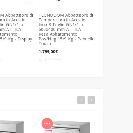
SPEDIZIONE 
Abbattitore di
TECNODOM Abbattitore di
a in Acciaio
Temperatura in Acciaio
FRIULINOX CHIL
lie GN1/1 o
Inox 3 Teglie GN1/1 o
Abbattitore di
mm ATTILA –
600x400 mm ATTILA –
Temperatura/Sur
ttimento
Resa Abbattimento
Rapido 3 Teglie
/9 Kg - Display
Pos/Neg 15/9 Kg - Pannello
CF031 AG – Res
Touch
Abbattimento Po
Kg - Display Dig
1.799,00€
2.950,00€
SALE