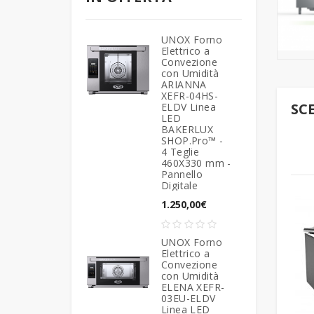
Montapanna
Espositori Refrigerati
Espositori Refrigerati per
Impastatrici
Pressa Hamburger
Tavoli Ingresso - Uscita
Pasticceria
Produttori di Ghiaccio
Vini
Pastorizzatori
Lavastoviglie
UNOX Forno
Laminatoi
Tritacarne Professionale
Fontane di Cioccolato
Spremiagrumi
Espositori Vetrine
Elettrico a
Vetrine Refrigerate Gelateria
Convezione
Refrigerate
con Umidità
Spezzatrici
Vetrine Frollatura Carne -
Formatrice Croissant -
Tritaghiaccio -
ARIANNA
Dry Aging
Tavolo Taglia Sfoglia
Rompighiaccio
Produttori di Ghiaccio
XEFR-04HS-
SC
ELDV Linea
ACCESSORI
Forni Pasticceria
ACCESSORI BAR
Tavoli Refrigerati
LED
BAKERLUX
SHOP.Pro™ -
Friggitrici Pasticceria
4 Teglie
460X330 mm -
Impastatrici a Bracci
Pannello
Digitale
Tuffanti
1.250,00€
Mescolatrici Planetarie
Mescolatrici Planetarie -
UNOX Forno
Elettrico a
Accessori
Convezione
con Umidità
Raffinatrici
ELENA XEFR-
03EU-ELDV
Sfogliatrici Pasticceria
Linea LED