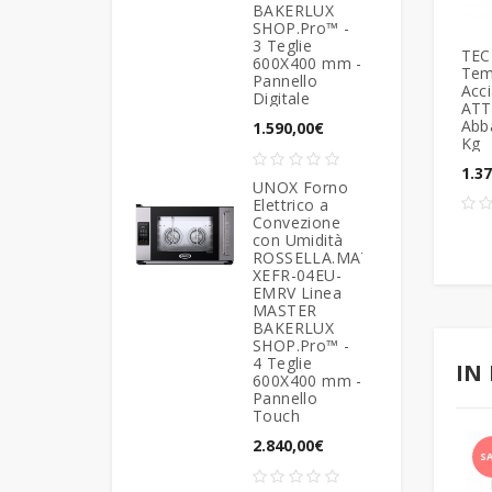
BAKERLUX
SHOP.Pro™ -
Tavoli Refrigerati
3 Teglie
TEC
Pasticceria
600X400 mm -
Tem
Pannello
Acci
Digitale
ATT
Abb
1.590,00€
Kg
1.3
UNOX Forno
Elettrico a
Convezione
con Umidità
ROSSELLA.MATIC
XEFR-04EU-
EMRV Linea
MASTER
BAKERLUX
SHOP.Pro™ -
4 Teglie
IN
600X400 mm -
Pannello
Touch
2.840,00€
S