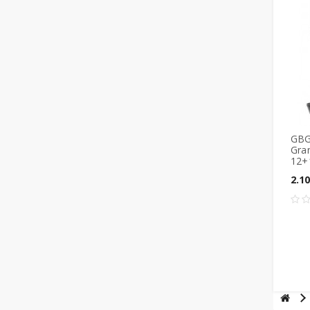
GBG
Gra
12+1
2.1