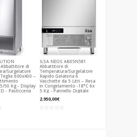
LUTION
ILSA NEOS AB05N581
ILSA NEOS AB0
Abbattitore di
Abbattitore di
Abbattitore di
ra/Surgelatore
Temperatura/Surgelatore
Temperatura/Sur
 Teglie 600x400 –
Rapido Gelateria 6
Rapido Pasticceri
ttimento
Vaschette da 5 Litri – Resa
600x400 – Resa
5/50 Kg - Display
in Congelamento -18°C 6x
Abbattimento P
CD - Pasticceria
5 Kg - Pannello Digitale
18/10 Kg - Pannel
2.950,00€
2.950,00€