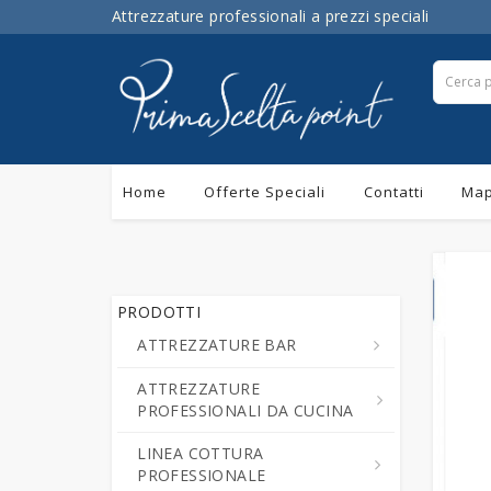
Attrezzature professionali a prezzi speciali
Home
Offerte Speciali
Contatti
Map
PRODOTTI
ATTREZZATURE BAR
ATTREZZATURE
Centrifughe ed Estrattori a
PROFESSIONALI DA CUCINA
Freddo di Succo di Frutta e
Verdure
LINEA COTTURA
Cutter da Cucina
PROFESSIONALE
Cioccolatiere - Erogatori di
Professionali