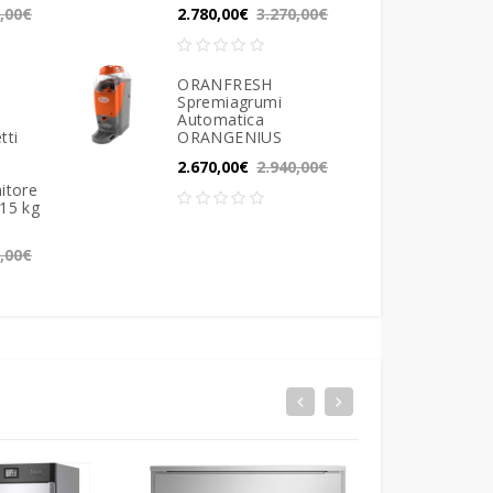
0,00€
2.780,00€
3.270,00€
ORANFRESH
Spremiagrumi
Automatica
tti
ORANGENIUS
2.670,00€
2.940,00€
itore
 15 kg
0,00€