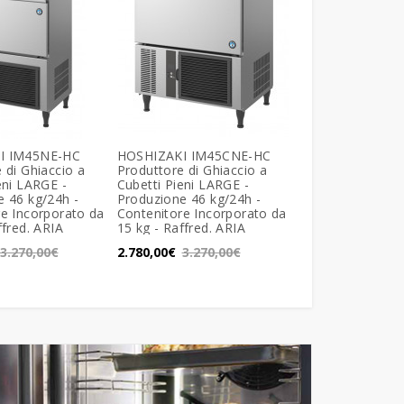
I IM45NE-HC
HOSHIZAKI IM45CNE-HC
HOSHIZAKI IM-6
 di Ghiaccio a
Produttore di Ghiaccio a
Produttore di Gh
eni LARGE -
Cubetti Pieni LARGE -
Cubetti Pieni LA
e 46 kg/24h -
Produzione 46 kg/24h -
Produzione 60 kg
e Incorporato da
Contenitore Incorporato da
Contenitore Inco
ffred. ARIA
15 kg - Raffred. ARIA
26 kg - Raffred. 
3.270,00€
2.780,00€
3.270,00€
4.070,00€