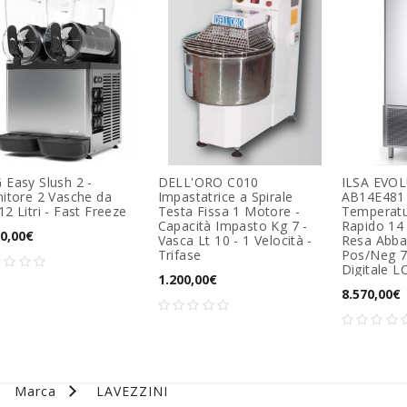
 Easy Slush 2 -
DELL'ORO C010
ILSA EVO
nitore 2 Vasche da
Impastatrice a Spirale
AB14E481 
2 Litri - Fast Freeze
Testa Fissa 1 Motore -
Temperatu
Capacità Impasto Kg 7 -
Rapido 14
00,00€
Vasca Lt 10 - 1 Velocità -
Resa Abba
Trifase
Pos/Neg 7
Digitale L
1.200,00€
8.570,00€
Marca
LAVEZZINI